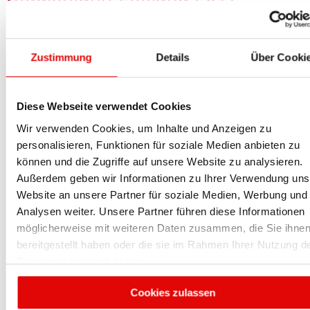
Zustimmung
Details
Über Cooki
Diese Webseite verwendet Cookies
Wir verwenden Cookies, um Inhalte und Anzeigen zu
Der Altenpflegeabschlusskurs des
personalisieren, Funktionen für soziale Medien anbieten zu
Bildungszentrums Tretenhof war im Juni fünf
können und die Zugriffe auf unsere Website zu analysieren.
Tage zu Gast in Lettland. Dort besuchte die
Gruppe das College P. Stradins in Bulduri. Seit
Außerdem geben wir Informationen zu Ihrer Verwendung uns
einigen Jahren gibt es eine
Website an unsere Partner für soziale Medien, Werbung und
Bildungspartnerschaft zwischen dem College
Analysen weiter. Unsere Partner führen diese Informationen
und der Altenpflegeschule. Im Rahmen der
möglicherweise mit weiteren Daten zusammen, die Sie ihne
Bildungspartnerschaft findet seit Jahren ein
Austausch statt. Studentinnen aus Lettland
bereitgestellt haben oder die sie im Rahmen Ihrer Nutzung d
lernen in einem 10-wöchigen Praktikum im
Dienste gesammelt haben.
Alten- und Pflegeheim Spital in Lahr die
Altenpflege in Deutschland kennen. Schüler/-
Cookies zulassen
innen vom Bildungszentrum sind im Rahmen
ihrer Ausbildung für drei Wochen zu Gast im