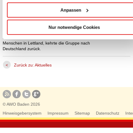
College in Bulduri/Jurmala.
Anpassen
Neben einer Stadtführung durch Riga besuchte
die Gruppe ein Altenpflegeheim. Anschließend
stand die 30 km lange Ostseebucht Jurmala
Nur notwendige Cookies
auf dem Ausflugsprogramm. Mit vielen
Eindrücken, besonders der Situation alter
Menschen in Lettland, kehrte die Gruppe nach
Deutschland zurück.
<
Zurück zu: Aktuelles
© AWO Baden 2026
Hinweisgebersystem
Impressum
Sitemap
Datenschutz
Inte