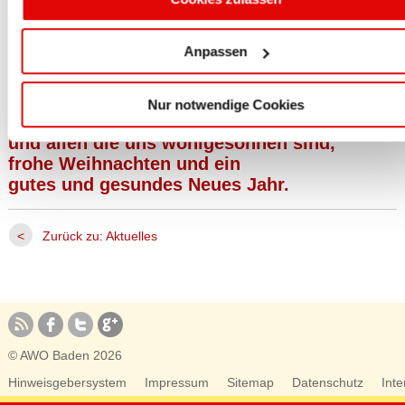
Wir wünschen allen
unseren Schüler und Schülerinnen,
Anpassen
unseren Anleiter und Anleiterinnen,
unseren Kooperationspartnern,
unseren Ehemaligen,
Nur notwendige Cookies
unseren Dozenten und Dozentinnen
und allen die uns wohlgesonnen sind,
frohe Weihnachten und ein
gutes und gesundes Neues Jahr.
<
Zurück zu: Aktuelles
© AWO Baden 2026
Hinweisgebersystem
Impressum
Sitemap
Datenschutz
Inte