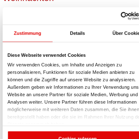
Markt und Straßen stehn verlassen,
Still erleuchtet jedes Haus,
Sinnend geh‘ ich durch die Gassen,
... Alles sieht so festlich aus.
Zustimmung
Details
Über Cooki
An den Fenstern haben Frauen
Buntes Spielzeug fromm geschmückt,
Tausend Kindlein stehn und schauen,
Diese Webseite verwendet Cookies
Sind so wunderstill beglückt.
Wir verwenden Cookies, um Inhalte und Anzeigen zu
Und ich wandre aus den Mauern
personalisieren, Funktionen für soziale Medien anbieten zu
Bis hinaus ins freie Feld,
können und die Zugriffe auf unsere Website zu analysieren.
Hehres Glänzen, heil‘ges Schauern!
Außerdem geben wir Informationen zu Ihrer Verwendung uns
Wie so weit und still die Welt!
Website an unsere Partner für soziale Medien, Werbung und
Sterne hoch die Kreise schlingen,
Analysen weiter. Unsere Partner führen diese Informationen
Aus des Schnees Einsamkeit
möglicherweise mit weiteren Daten zusammen, die Sie ihne
Steigt‘s wie wunderbares Singen -
bereitgestellt haben oder die sie im Rahmen Ihrer Nutzung d
O du gnadenreiche Zeit!
Dienste gesammelt haben.
Joseph Freiherr von Eichendorff
Cookies zulassen