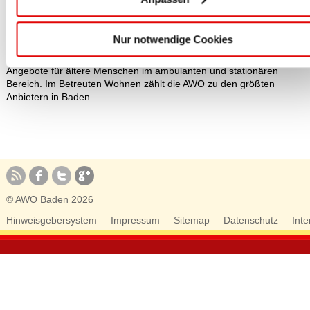
und ca. 2.500 hauptamtliche Mitarbeiterinnen und Mitarbeiter der
AWO Baden engagieren sich in den verschiedensten sozialen
Bereichen – von der Kinder-, Jugend- und Familiehilfe bis zu
Nur notwendige Cookies
Angeboten für Arbeitslose und Menschen mit
Migrationshintergrund. Schwerpunkte unserer Arbeit bilden jedoch
Angebote für ältere Menschen im ambulanten und stationären
Bereich. Im Betreuten Wohnen zählt die AWO zu den größten
Anbietern in Baden.
© AWO Baden 2026
Hinweisgebersystem
Impressum
Sitemap
Datenschutz
Inte