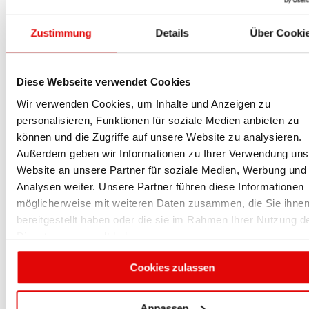
Zustimmung
Details
Über Cooki
Diese Webseite verwendet Cookies
Die Geschäftsstelle des AWO Bezirksverband Baden
Wir verwenden Cookies, um Inhalte und Anzeigen zu
e.V. in Karlsruhe
personalisieren, Funktionen für soziale Medien anbieten zu
Unser Träger – die AWO
können und die Zugriffe auf unsere Website zu analysieren.
Außerdem geben wir Informationen zu Ihrer Verwendung uns
Die AWO ist ein unabhängiger und bundesweit aktiver
Website an unsere Partner für soziale Medien, Werbung und
Sozialverband und einer der sechs Spitzenverbände der Freien
Wohlfahrtspflege. Der AWO Bezirksverband Baden e.V. ist einer der
Analysen weiter. Unsere Partner führen diese Informationen
großen Träger sozialer Arbeit.
möglicherweise mit weiteren Daten zusammen, die Sie ihne
bereitgestellt haben oder die sie im Rahmen Ihrer Nutzung d
Die AWO in Baden
Dienste gesammelt haben.
Zukunft sozial gestalten – die AWO Bezirksverband Baden e.V. mit
Sitz in Karlsruhe ist die Dachorganisation von 18 AWO-
Cookies zulassen
Kreisverbänden und ca. 160 Ortsvereinen in Baden. Dabei agieren
wir sowohl als sozialpolitischer Mitgliederverband als auch als
modernes soziales Dienstleistungsunternehmen. Etwa 3.000 ehren-
Anpassen